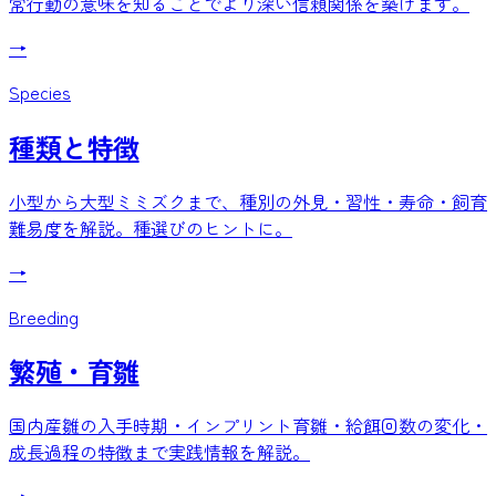
常行動の意味を知ることでより深い信頼関係を築けます。
→
Species
種類と特徴
小型から大型ミミズクまで、種別の外見・習性・寿命・飼育
難易度を解説。種選びのヒントに。
→
Breeding
繁殖・育雛
国内産雛の入手時期・インプリント育雛・給餌回数の変化・
成長過程の特徴まで実践情報を解説。