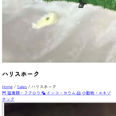
ハリスホーク
Home
/
Sales
/
ハリスホーク
🦉
猛禽類・フクロウ
🦜
インコ・ヨウム
🐹
小動物・エキゾ
チック