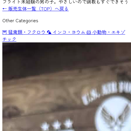
フライト未経験の男の子。やさしいので調教もすぐできそう
← 販売生体一覧（TOP）へ戻る
Other Categories
🦉
猛禽類・フクロウ
🦜
インコ・ヨウム
🐹
小動物・エキゾ
チック